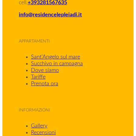
cell.
+393281567635
info@residencelepleiadi.it
APPARTAMENTI
Sant’Angelo sul mare
Succhivo in campagna
Dove siamo
Tariffe
Prenota ora
INFORMAZIONI
Gallery
Recensioni