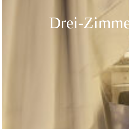
Drei-Zimme